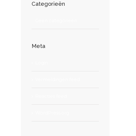
Categorieën
Geen categorieën
Meta
Login
Vermeldingen feed
Reacties feed
WordPress.org