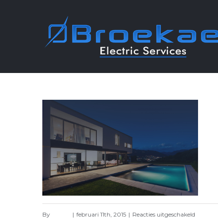
voor
By
dewolf
|
februari 11th, 2015
|
Reacties uitgeschakeld