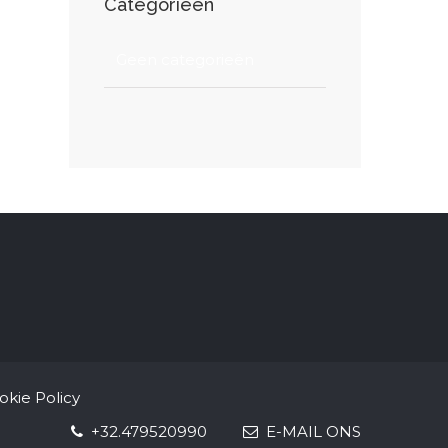
Categorieën
Geen categorieën
okie Policy
+32.479520990
E-MAIL ONS