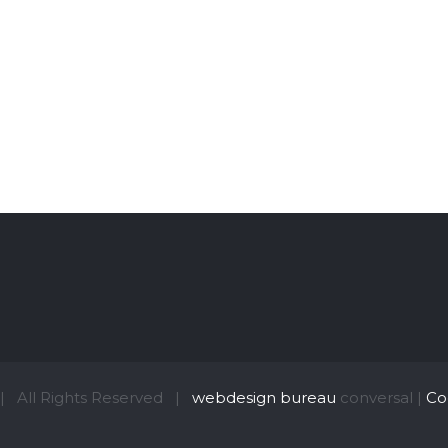
s | All Rights Reserved |
webdesign bureau
conversal |
Co