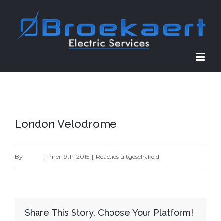
London Velodrome
voor
By
dewolf
|
mei 19th, 2015
|
Reacties uitgeschakeld
London
Velodrome
Share This Story, Choose Your Platform!